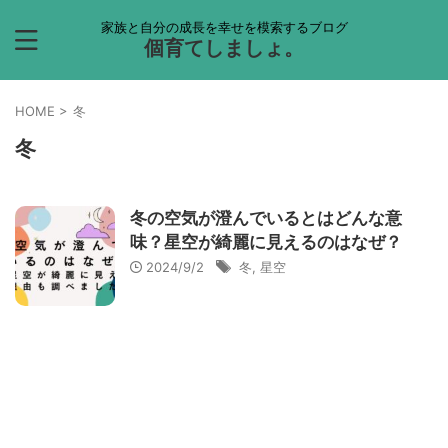
家族と自分の成長を幸せを模索するブログ
個育てしましょ。
HOME
>
冬
冬
冬の空気が澄んでいるとはどんな意
味？星空が綺麗に見えるのはなぜ？
2024/9/2
冬
,
星空