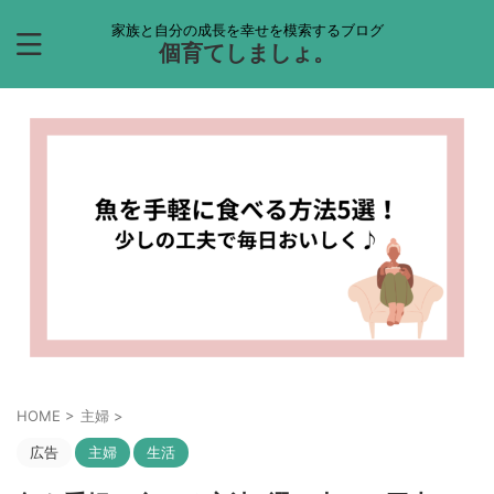
家族と自分の成長を幸せを模索するブログ
個育てしましょ。
HOME
>
主婦
>
広告
主婦
生活