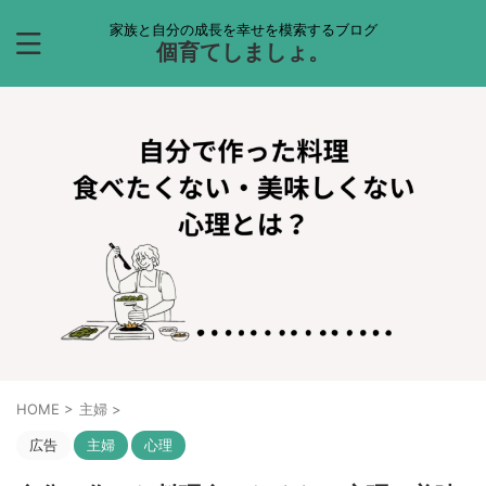
家族と自分の成長を幸せを模索するブログ
個育てしましょ。
HOME
>
主婦
>
広告
主婦
心理