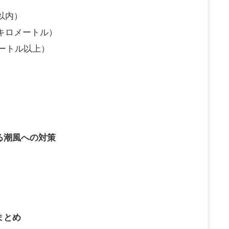
以内）
キロメートル）
ートル以上）
る潮風への対策
まとめ