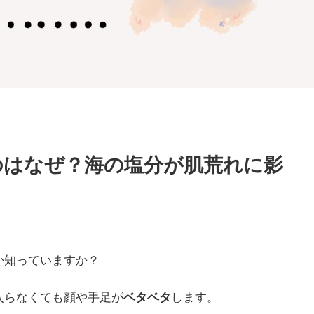
のはなぜ？海の塩分が肌荒れに影
か知っていますか？
入らなくても顔や手足が
ベタベタ
します。