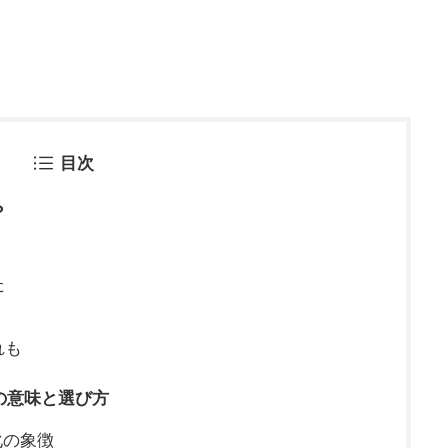
目次
？
た
れも
の意味と選び方
化の象徴