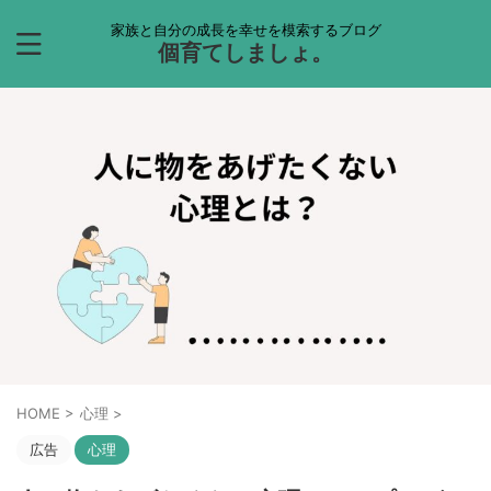
家族と自分の成長を幸せを模索するブログ
個育てしましょ。
HOME
>
心理
>
広告
心理