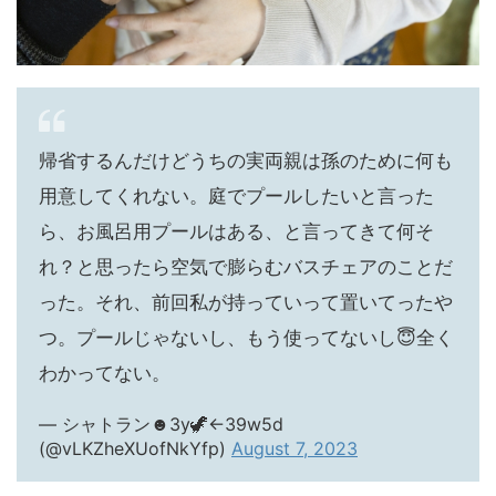
帰省するんだけどうちの実両親は孫のために何も
用意してくれない。庭でプールしたいと言った
ら、お風呂用プールはある、と言ってきて何そ
れ？と思ったら空気で膨らむバスチェアのことだ
った。それ、前回私が持っていって置いてったや
つ。プールじゃないし、もう使ってないし😇全く
わかってない。
— シャトラン☻3y🦖←39w5d
(@vLKZheXUofNkYfp)
August 7, 2023