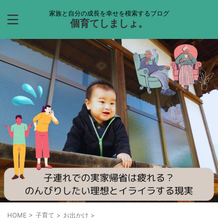
家族と自分の成長を幸せを模索するブログ
個育てしましょ。
HOME
>
子育て
>
お出かけ
>