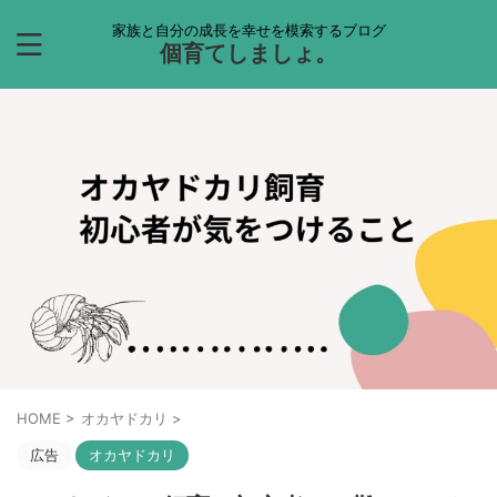
家族と自分の成長を幸せを模索するブログ
個育てしましょ。
HOME
>
オカヤドカリ
>
広告
オカヤドカリ